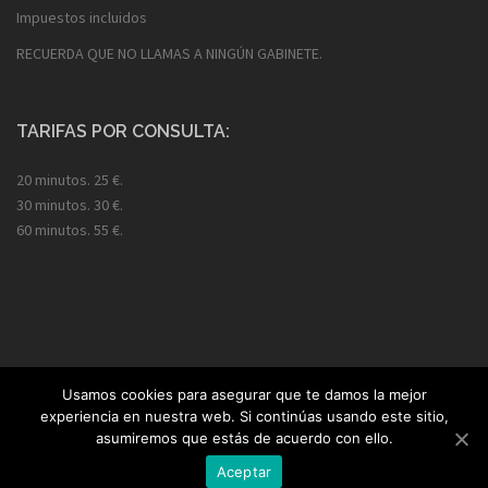
Impuestos incluidos
RECUERDA QUE NO LLAMAS A NINGÚN GABINETE.
TARIFAS POR CONSULTA:
20 minutos. 25 €.
30 minutos. 30 €.
60 minutos. 55 €.
Usamos cookies para asegurar que te damos la mejor
experiencia en nuestra web. Si continúas usando este sitio,
©2017
Tarot Isabel
. Todos los derechos reservados.
Aviso legal y
asumiremos que estás de acuerdo con ello.
Aceptar
Política de Privacidad
.