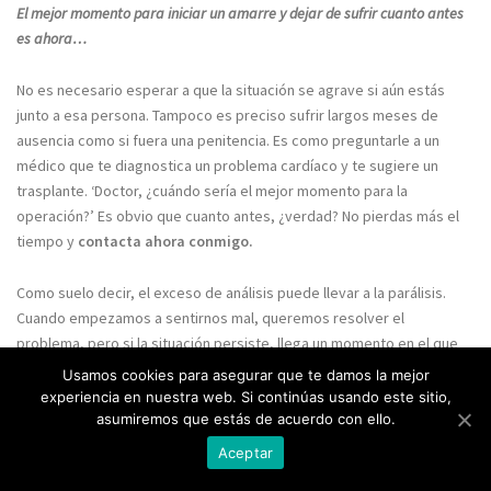
El mejor momento para iniciar un amarre y dejar de sufrir cuanto antes
es ahora…
No es necesario esperar a que la situación se agrave si aún estás
junto a esa persona. Tampoco
es preciso sufrir largos meses de
ausencia como si fuera una penitencia. Es como preguntarle a
un
médico que te diagnostica un problema cardíaco y te sugiere un
trasplante. ‘Doctor, ¿cuándo
sería el mejor momento para la
operación?’ Es obvio que cuanto antes, ¿verdad? No pierdas más
el
tiempo y
contacta ahora conmigo.
Como suelo decir, el exceso de análisis puede llevar a la parálisis.
Cuando empezamos a
sentirnos mal, queremos resolver el
problema, pero si la situación persiste, llega un momento en
el que
nos resignamos e incluso podemos llegar a acostumbrarnos a ella,
Usamos cookies para asegurar que te damos la mejor
aunque parezca difícil
de creer. Esto ocurre con más frecuencia de lo
experiencia en nuestra web. Si continúas usando este sitio,
que imaginamos.
asumiremos que estás de acuerdo con ello.
Aceptar
Cada día que pasa, existe un mayor riesgo de que la persona