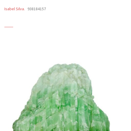
Isabel Silva.
938184157