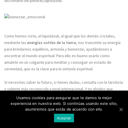
diccionario-de-piedras/lapislazuli/
Como hemos visto, el lapislázuli, al igual que los demás cristales,
mediante las
energías sutiles de la tierra
, nos transmite su energía
para brindarnos equilibrio, armonía y bienestar, ayudándonos a
encontrar el mundo espiritual. Para ello es bueno usarlo como
amuleto en un colgante para meditar y conseguir un estado de
serenidad, que es la clave para la sintonía espiritual
Si necesitas saber tu futuro, si tienes dudas, consulta con la tarotista
y vidente más reconocida a nivel internacional. Y no olvides que
siempre vas a hablar conmigo, que no te atenderá ningún gabinete.
Usamos cookies para asegurar que te damos la mejor
Doy a mis clientes trato exclusivo y alta videncia.
experiencia en nuestra web. Si continúas usando este sitio,
asumiremos que estás de acuerdo con ello.
Isabel Silva.
938184157
Aceptar