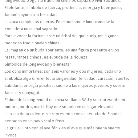
longevidad. Según la tradición china es capaz de vivir 300 años.
El elefante, símbolo de fuerza, prudencia, energía y buen juicio,
también ayuda a la fertilidad.
La vaca cumple los quieros. En el budismo e hinduismo se la
considera un animal sagrado.
Para invocar la fortuna cree un árbol del que cuelguen algunas
monedas tradicionales chinas.
La Imagen de un buda sonriente, es una figura presente en los
restaurantes chinos, es el buda de la riqueza.
Símbolos de longevidad y bienestar
Los ocho inmortales: son seis varones y dos mujeres, cada uno
simboliza algo diferente, la longevidad, fertilidad, curación, suerte,
sabiduría, energía positiva, suerte a las mujeres jovenes y suerte
familiar y conyugal.
El dios de la longevidad en china se flama SAU y se representa en
pintura, piedra, marfil. Hay que situarlo en un lugar elevado.
La reina de occidente: se representa con un séquito de 5 hadas
sentadas en un pavo real o fénix.
La grulla: junto con el ave fénix es el ave que más buena suerte
invoca.