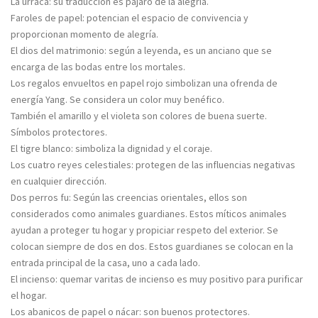
La urraca: su traducción es pájaro de la alegría.
Faroles de papel: potencian el espacio de convivencia y
proporcionan momento de alegría.
El dios del matrimonio: según a leyenda, es un anciano que se
encarga de las bodas entre los mortales.
Los regalos envueltos en papel rojo simbolizan una ofrenda de
energía Yang. Se considera un color muy benéfico.
También el amarillo y el violeta son colores de buena suerte.
Símbolos protectores.
El tigre blanco: simboliza la dignidad y el coraje.
Los cuatro reyes celestiales: protegen de las influencias negativas
en cualquier dirección.
Dos perros fu: Según las creencias orientales, ellos son
considerados como animales guardianes. Estos míticos animales
ayudan a proteger tu hogar y propiciar respeto del exterior. Se
colocan siempre de dos en dos. Estos guardianes se colocan en la
entrada principal de la casa, uno a cada lado.
El incienso: quemar varitas de incienso es muy positivo para purificar
el hogar.
Los abanicos de papel o nácar: son buenos protectores.