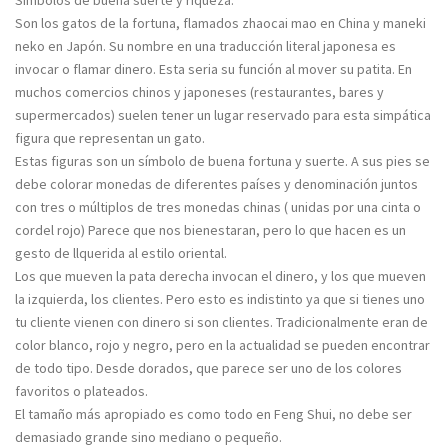
Símbolos de buena suerte y riqueza.
Son los gatos de la fortuna, flamados zhaocai mao en China y maneki
neko en Japón. Su nombre en una traducción literal japonesa es
invocar o flamar dinero. Esta seria su función al mover su patita. En
muchos comercios chinos y japoneses (restaurantes, bares y
supermercados) suelen tener un lugar reservado para esta simpática
figura que representan un gato.
Estas figuras son un símbolo de buena fortuna y suerte. A sus pies se
debe colorar monedas de diferentes países y denominación juntos
con tres o múltiplos de tres monedas chinas ( unidas por una cinta o
cordel rojo) Parece que nos bienestaran, pero lo que hacen es un
gesto de llquerida al estilo oriental.
Los que mueven la pata derecha invocan el dinero, y los que mueven
la izquierda, los clientes. Pero esto es indistinto ya que si tienes uno
tu cliente vienen con dinero si son clientes. Tradicionalmente eran de
color blanco, rojo y negro, pero en la actualidad se pueden encontrar
de todo tipo. Desde dorados, que parece ser uno de los colores
favoritos o plateados.
El tamaño más apropiado es como todo en Feng Shui, no debe ser
demasiado grande sino mediano o pequeño.