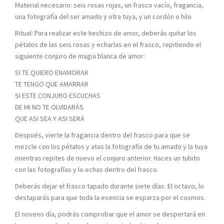
Material necesario: seis rosas rojas, un frasco vacío, fragancia,
una fotografía del ser amado y otra tuya, y un cordón o hilo
Ritual: Para realizar este hechizo de amor, deberás quitar los
pétalos de las seis rosas y echarlas en el frasco, repitiendo el
siguiente conjuro de magia blanca de amor:
SI TE QUIERO ENAMORAR
TE TENGO QUE AMARRAR
SI ESTE CONJURO ESCUCHAS
DE MI NO TE OLVIDARÁS
QUE ASI SEA Y ASI SERÁ
Después, vierte la fragancia dentro del frasco para que se
mezcle con los pétalos y atas la fotografía de tu amado y la tuya
mientras repites de nuevo el conjuro anterior. Haces un tubito
con las fotografías y lo echas dentro del frasco.
Deberás dejar el frasco tapado durante siete días. El octavo, lo
destaparás para que toda la esencia se esparza por el cosmos.
El noveno día, podrás comprobar que el amor se despertará en