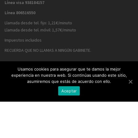
Línea visa
938184157
Línea
806516550
Llamada desde tel. fijo: 1,21€/minuto
Llamada desde tel. móvil: 1,57€/minuto
Impuestos incluidos
RECUERDA QUE NO LLAMAS A NINGÚN GABINETE.
Usamos cookies para asegurar que te damos la mejor
TARIFAS POR CONSULTA:
experiencia en nuestra web. Si continúas usando este sitio,
asumiremos que estás de acuerdo con ello.
20 minutos. 25 €.
Aceptar
30 minutos. 30 €.
60 minutos. 55 €.