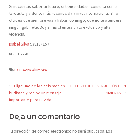
Si necesitas saber tu futuro, si tienes dudas, consulta con la
tarotista y vidente más reconocida a nivel internacional. Y no
olvides que siempre vas a hablar conmigo, que no te atenderá
ningún gabinete. Doy a mis clientes trato exclusivo y alta
videncia.
Isabel Silva
938184157
806516550
La Piedra Alumbre
Elige uno de los seis monjes
HECHIZO DE DESTRUCCIÓN CON
Navegación
budistas y recibe un mensaje
PIMIENTA
importante para tu vida
de
Deja un comentario
entradas
Tu dirección de correo electrónico no será publicada.
Los