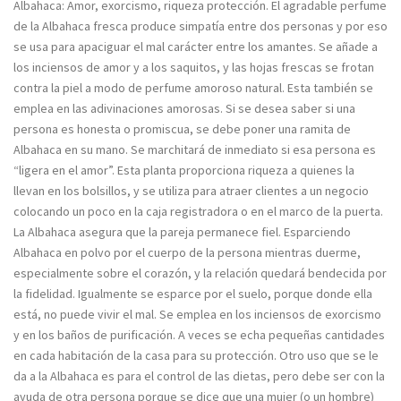
Albahaca: Amor, exorcismo, riqueza protección. El agradable perfume
de la Albahaca fresca produce simpatía entre dos personas y por eso
se usa para apaciguar el mal carácter entre los amantes. Se añade a
los inciensos de amor y a los saquitos, y las hojas frescas se frotan
contra la piel a modo de perfume amoroso natural. Esta también se
emplea en las adivinaciones amorosas. Si se desea saber si una
persona es honesta o promiscua, se debe poner una ramita de
Albahaca en su mano. Se marchitará de inmediato si esa persona es
“ligera en el amor”. Esta planta proporciona riqueza a quienes la
llevan en los bolsillos, y se utiliza para atraer clientes a un negocio
colocando un poco en la caja registradora o en el marco de la puerta.
La Albahaca asegura que la pareja permanece fiel. Esparciendo
Albahaca en polvo por el cuerpo de la persona mientras duerme,
especialmente sobre el corazón, y la relación quedará bendecida por
la fidelidad. Igualmente se esparce por el suelo, porque donde ella
está, no puede vivir el mal. Se emplea en los inciensos de exorcismo
y en los baños de purificación. A veces se echa pequeñas cantidades
en cada habitación de la casa para su protección. Otro uso que se le
da a la Albahaca es para el control de las dietas, pero debe ser con la
ayuda de otra persona porque se dice que una mujer (o un hombre)