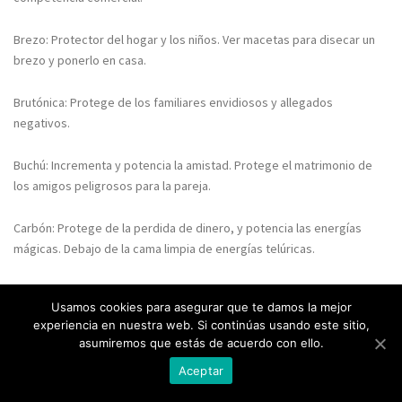
Brezo: Protector del hogar y los niños. Ver macetas para disecar un
brezo y ponerlo en casa.
Brutónica: Protege de los familiares envidiosos y allegados
negativos.
Buchú: Incrementa y potencia la amistad. Protege el matrimonio de
los amigos peligrosos para la pareja.
Carbón: Protege de la perdida de dinero, y potencia las energías
mágicas. Debajo de la cama limpia de energías telúricas.
Cacao: Sus semillas contienen feneletilamina, sustancia que estimula
Usamos cookies para asegurar que te damos la mejor
el organismo. Los aztecas la tenían como alimento de los dioses, y
experiencia en nuestra web. Si continúas usando este sitio,
moneda de trueque.
asumiremos que estás de acuerdo con ello.
Aceptar
Cactus: Protección y castidad. Debido a sus espinas, todas las
especies de Cactus son protectoras. Si se cultivan en el interior