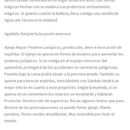
deseo sexual. Sembrada en el hogar atraerá el amor. Las Varitas
mágicas hechas con su madera son poderosos instrumentos
mágicos. Si quieres realzar la belleza, lleva contigo una semilla de
Aguacate favorece la vitalidad.
Aguileña: Despierta la pasión amorosa.
Ajenjo Mayor: Poderes psíquicos, protección, amor e invocación de
espíritus. El Ajenjo se quema en forma de incienso para aumentar los
poderes psíquicos. Si se cuelga en el espejo retrovisor del
automóvil, protegerá de los accidentes en carreteras peligrosas.
Ponerlo bajo la cama podrá atraer a la persona amada. También se
quema para invocar espíritus, mezclándolo con Sándalo tendrá un
mejor efecto en cuanto a este propósito. Según la leyenda, si se
quema en un cementerio los muertos se levantarán y hablarán.
Protector. Destrucción de espectros. Rezan algunos textos que para
librarse de las preocupaciones se puede fumar ajenjo. Planta
perenne, flores verdes amarillentas. Muy extendida por todo el
mundo.