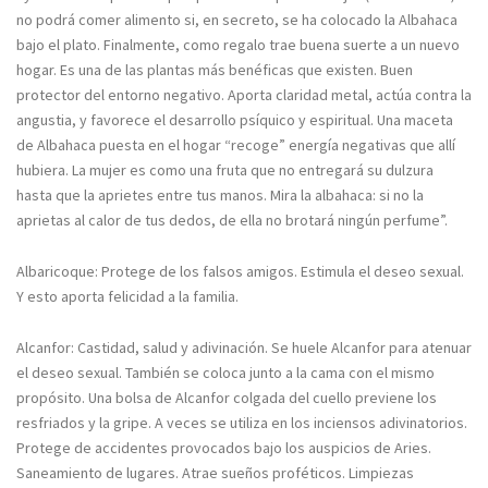
no podrá comer alimento si, en secreto, se ha colocado la Albahaca
bajo el plato. Finalmente, como regalo trae buena suerte a un nuevo
hogar. Es una de las plantas más benéficas que existen. Buen
protector del entorno negativo. Aporta claridad metal, actúa contra la
angustia, y favorece el desarrollo psíquico y espiritual. Una maceta
de Albahaca puesta en el hogar “recoge” energía negativas que allí
hubiera. La mujer es como una fruta que no entregará su dulzura
hasta que la aprietes entre tus manos. Mira la albahaca: si no la
aprietas al calor de tus dedos, de ella no brotará ningún perfume”.
Albaricoque: Protege de los falsos amigos. Estimula el deseo sexual.
Y esto aporta felicidad a la familia.
Alcanfor: Castidad, salud y adivinación. Se huele Alcanfor para atenuar
el deseo sexual. También se coloca junto a la cama con el mismo
propósito. Una bolsa de Alcanfor colgada del cuello previene los
resfriados y la gripe. A veces se utiliza en los inciensos adivinatorios.
Protege de accidentes provocados bajo los auspicios de Aries.
Saneamiento de lugares. Atrae sueños proféticos. Limpiezas