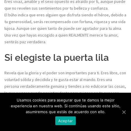
Eres vivaz, amable y el sexo opuesto es atraído por ti, aunque puede
que no revelen sus sentimientos por tu belleza y confianza.
El búho indica que eres alguien que disfruta siendo el héroe, debido a
tu generosidad, serás recompensado con fortuna, riqueza y una vida
lujosa. Aunque ser quien tanto de puede ser agotador para tu alma.
Una vez que hayas escogido a quien REALMENTE merece tu amor,
sentirás paz verdadera.
Si elegiste la puerta lila
Revela que la gloria y el poder son importantes para ti. Eres libre, con
voluntad sólida y decidida y te gusta estar al mando. Eres una
persona verdaderamente genuina y tiendes a no edulcorar las cosas,
lo que a veces puede ser intimidante para quienes no te conocen.
¡Pero también tienes un corazón amable y eres muy cercano a unos
Usamos cookies para asegurar que te damos la mejor
experiencia en nuestra web. Si continúas usando este sitio,
pocos en tu vida que sabes que valen tu tiempo y amor!
asumiremos que estás de acuerdo con ello.
Eres fuerte, misterios@ y sensual… ¡lo tienes todo! En la vida eres
confiado y cosas buenas hay en tu futuro porque trabajaste duro y
Aceptar
siempre seguiste las reglas. Aun cuando las cosas se ponen duras,