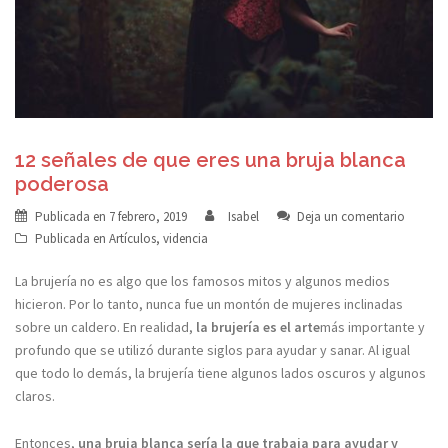
12 señales de que eres una bruja blanca
poderosa
Publicada en
7 febrero, 2019
Isabel
Deja un comentario
Publicada en
Artículos
,
videncia
La brujería no es algo que los famosos mitos y algunos medios
hicieron. Por lo tanto, nunca fue un montón de mujeres inclinadas
sobre un caldero. En realidad,
la brujería es el arte
más importante y
profundo que se utilizó durante siglos para ayudar y sanar. Al igual
que todo lo demás, la brujería tiene algunos lados oscuros y algunos
claros.
Entonces,
una bruja blanca sería la que trabaja para ayudar y