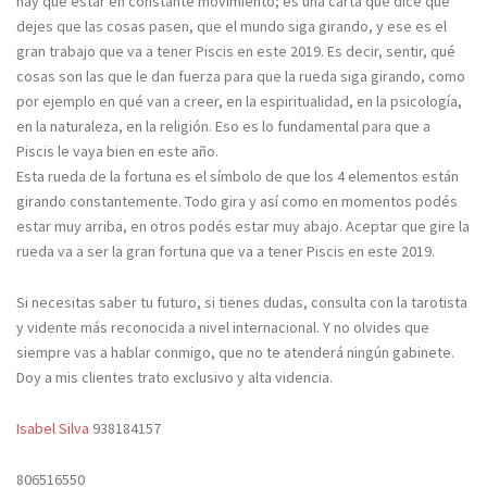
hay que estar en constante movimiento; es una carta que dice que
dejes que las cosas pasen, que el mundo siga girando, y ese es el
gran trabajo que va a tener Piscis en este 2019. Es decir, sentir, qué
cosas son las que le dan fuerza para que la rueda siga girando, como
por ejemplo en qué van a creer, en la espiritualidad, en la psicología,
en la naturaleza, en la religión. Eso es lo fundamental para que a
Piscis le vaya bien en este año.
Esta rueda de la fortuna es el símbolo de que los 4 elementos están
girando constantemente. Todo gira y así como en momentos podés
estar muy arriba, en otros podés estar muy abajo. Aceptar que gire la
rueda va a ser la gran fortuna que va a tener Piscis en este 2019.
Si necesitas saber tu futuro, si tienes dudas, consulta con la tarotista
y vidente más reconocida a nivel internacional. Y no olvides que
siempre vas a hablar conmigo, que no te atenderá ningún gabinete.
Doy a mis clientes trato exclusivo y alta videncia.
Isabel Silva
938184157
806516550