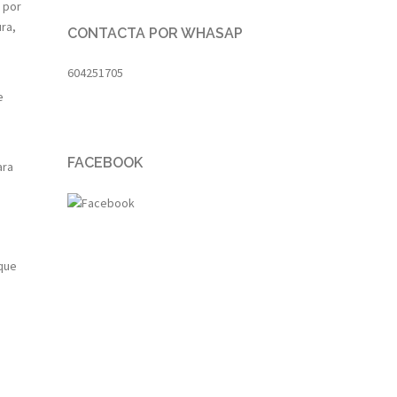
 por
ra,
CONTACTA POR WHASAP
604251705
e
FACEBOOK
ara
 que