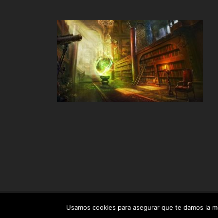
©2017
Tarot Isabel
. Todos los derechos reservados.
Aviso
Usamos cookies para asegurar que te damos la me