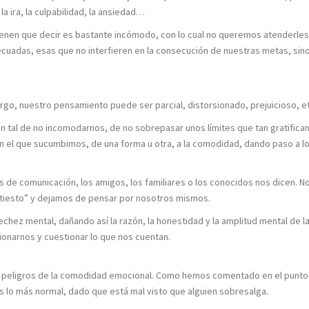
a ira, la culpabilidad, la ansiedad…
tienen que decir es bastante incómodo, con lo cual no queremos atenderles
cuadas, esas que no interfieren en la consecución de nuestras metas, sin
rgo, nuestro pensamiento puede ser parcial, distorsionado, prejuicioso, et
 tal de no incomodarnos, de no sobrepasar unos límites que tan gratifica
 en el que sucumbimos, de una forma u otra, a la comodidad, dando paso a l
 de comunicación, los amigos, los familiares o los conocidos nos dicen. N
l tiesto” y dejamos de pensar por nosotros mismos.
echez mental, dañando así la razón, la honestidad y la amplitud mental de l
onarnos y cuestionar lo que nos cuentan.
es peligros de la comodidad emocional. Como hemos comentado en el punto
s lo más normal, dado que está mal visto que alguien sobresalga.