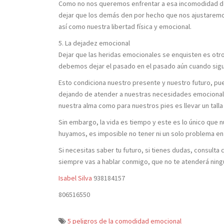
Como no nos queremos enfrentar a esa incomodidad de
dejar que los demás den por hecho que nos ajustaremos
así como nuestra libertad física y emocional.
5. La dejadez emocional
Dejar que las heridas emocionales se enquisten es otro
debemos dejar el pasado en el pasado aún cuando sigue
Esto condiciona nuestro presente y nuestro futuro, pu
dejando de atender a nuestras necesidades emocionale
nuestra alma como para nuestros pies es llevar un tall
Sin embargo, la vida es tiempo y este es lo único qu
huyamos, es imposible no tener ni un solo problema en l
Si necesitas saber tu futuro, si tienes dudas, consulta 
siempre vas a hablar conmigo, que no te atenderá ningún
Isabel Silva
938184157
806516550
5 peligros de la comodidad emocional