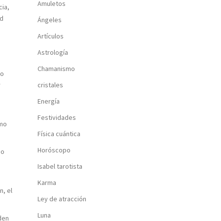
Amuletos
cia,
ad
Ángeles
Artículos
Astrología
Chamanismo
do
r
cristales
Energía
Festividades
omo
Física cuántica
Horóscopo
go
Isabel tarotista
Karma
n, el
Ley de atracción
Luna
den