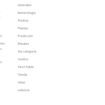
minerales
.
Numerología
o
Piedras
Plantas
c.
Predicción
ntes
Rituales
os
Sin categoría
Sueños
os
Tarot fiable
Tienda
a
Velas
videncia