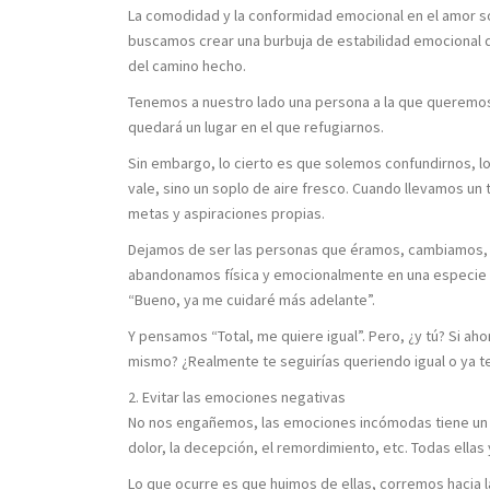
La comodidad y la conformidad emocional en el amor so
buscamos crear una burbuja de estabilidad emocional q
del camino hecho.
Tenemos a nuestro lado una persona a la que queremos y
quedará un lugar en el que refugiarnos.
Sin embargo, lo cierto es que solemos confundirnos, l
vale, sino un soplo de aire fresco. Cuando llevamos u
metas y aspiraciones propias.
Dejamos de ser las personas que éramos, cambiamos, y 
abandonamos física y emocionalmente en una especie d
“Bueno, ya me cuidaré más adelante”.
Y pensamos “Total, me quiere igual”. Pero, ¿y tú? Si aho
mismo? ¿Realmente te seguirías queriendo igual o ya t
2. Evitar las emociones negativas
No nos engañemos, las emociones incómodas tiene un por
dolor, la decepción, el remordimiento, etc. Todas ellas
Lo que ocurre es que huimos de ellas, corremos hacia 