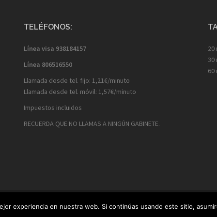
TELÉFONOS:
TA
Línea visa
938184157
20 
30 
Línea
806516550
60 
Llamada desde tel. fijo: 1,21€/minuto
Llamada desde tel. móvil: 1,57€/minuto
Impuestos incluidos
RECUERDA QUE NO LLAMAS A NINGÚN GABINETE.
 legal y Política de Privacidad
.
jor experiencia en nuestra web. Si continúas usando este sitio, asumi