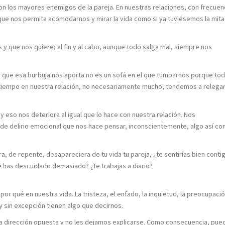
n los mayores enemigos de la pareja. En nuestras relaciones, con frecuen
ue nos permita acomodarnos y mirar la vida como si ya tuviésemos la mit
 que nos quiere; al fin y al cabo, aunque todo salga mal, siempre nos
o que esa burbuja nos aporta no es un sofá en el que tumbarnos porque to
n tiempo en nuestra relación, no necesariamente mucho, tendemos a relega
eso nos deteriora al igual que lo hace con nuestra relación. Nos
e delirio emocional que nos hace pensar, inconscientemente, algo así c
ra, de repente, desapareciera de tu vida tu pareja, ¿te sentirías bien conti
e has descuidado demasiado? ¿Te trabajas a diario?
 qué en nuestra vida. La tristeza, el enfado, la inquietud, la preocupació
 y sin excepción tienen algo que decirnos.
la dirección opuesta y no les dejamos explicarse. Como consecuencia, pue