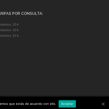
RIFAS POR CONSULTA:
minutos. 25 €.
minutos. 30 €.
minutos. 55 €.
remos que estás de acuerdo con ello.
Aceptar