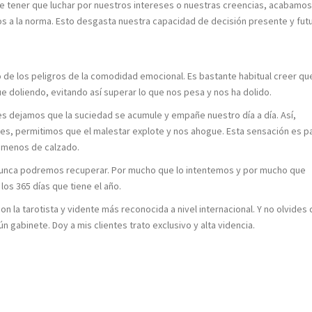
 tener que luchar por nuestros intereses o nuestras creencias, acabamos
 a la norma. Esto desgasta nuestra capacidad de decisión presente y futu
 de los peligros de la comodidad emocional. Es bastante habitual creer qu
 doliendo, evitando así superar lo que nos pesa y nos ha dolido.
es dejamos que la suciedad se acumule y empañe nuestro día a día. Así,
s, permitimos que el malestar explote y nos ahogue. Esta sensación es p
a menos de calzado.
e nunca podremos recuperar. Por mucho que lo intentemos y por mucho que
os 365 días que tiene el año.
con la tarotista y vidente más reconocida a nivel internacional. Y no olvides
 gabinete. Doy a mis clientes trato exclusivo y alta videncia.