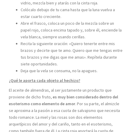
vidrio, mezcla bien y atarás con la cinta roja.
Colócalo debajo de tu cama hasta que la luna vuelva a
estar cuarto creciente.
Abre el frasco, coloca un poco de la mezcla sobre un
papel rojo, coloca encima tapado y, sobre él, enciende la
vela blanca, siempre usando cerillas.
Recita la siguiente oración: «Quiero tenerte entre mis
brazos y decirte que te amo. Quiero que me tengas entre
tus brazos y me digas que me amas». Repítela durante
siete oportunidades.
Deja que la vela se consuma, no la apagues.
¿Qué le aporta cada objeto al hechizo?
El aceite de almendras, al ser justamente un producto que
proviene de dicho fruto,
es muy bien considerado dentro del
esoterismo como elemento de amor
. Por su parte, el almizcle
se aproxima a la pasión a esa cuota de salvajismo que necesita
todo romance. La miel y las rosas son dos elementos
arquetípicos del amor y del cariño, tanto en el esoterismo,
como también fuera de él. La cinta roja aportará la cuota de