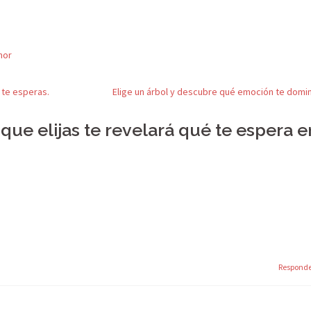
mor
 te esperas.
Elige un árbol y descubre qué emoción te domi
 que elijas te revelará qué te espera e
Respond