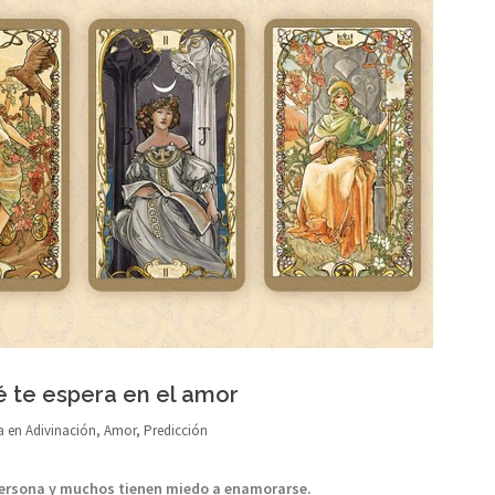
ué te espera en el amor
a en
Adivinación
,
Amor
,
Predicción
 persona y muchos tienen miedo a enamorarse.