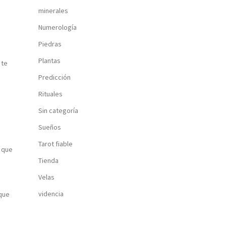
minerales
Numerología
Piedras
Plantas
 te
Predicción
Rituales
Sin categoría
Sueños
Tarot fiable
a que
Tienda
Velas
videncia
 que