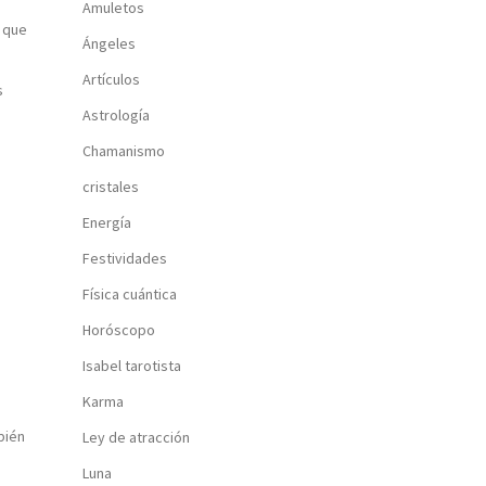
Amuletos
s que
Ángeles
Artículos
s
Astrología
Chamanismo
cristales
Energía
Festividades
Física cuántica
Horóscopo
Isabel tarotista
Karma
bién
Ley de atracción
Luna