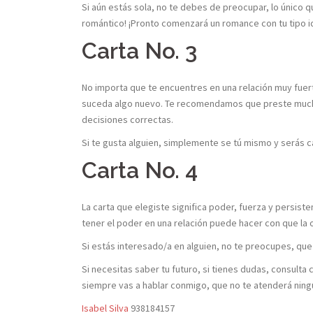
Si aún estás sola, no te debes de preocupar, lo único q
romántico! ¡Pronto comenzará un romance con tu tipo i
Carta No. 3
No importa que te encuentres en una relación muy fuert
suceda algo nuevo. Te recomendamos que preste mucha 
decisiones correctas.
Si te gusta alguien, simplemente se tú mismo y serás c
Carta No. 4
La carta que elegiste significa poder, fuerza y persiste
tener el poder en una relación puede hacer con que la o
Si estás interesado/a en alguien, no te preocupes, que
Si necesitas saber tu futuro, si tienes dudas, consulta 
siempre vas a hablar conmigo, que no te atenderá ningún
Isabel Silva
938184157