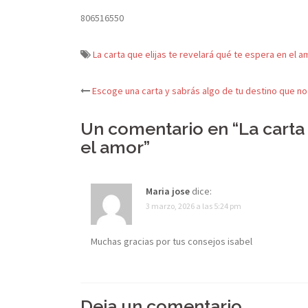
806516550
La carta que elijas te revelará qué te espera en el a
Escoge una carta y sabrás algo de tu destino que no
Navegación
Un comentario en “
La carta
de
el amor
”
entradas
Maria jose
dice:
3 marzo, 2026 a las 5:24 pm
Muchas gracias por tus consejos isabel
Deja un comentario