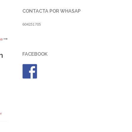
CONTACTA POR WHASAP
604251705
na
n
FACEBOOK
er