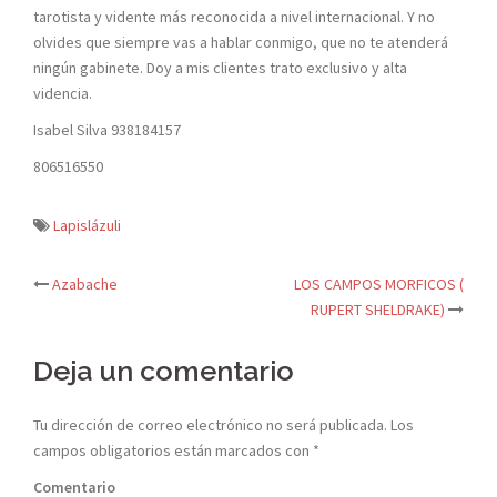
tarotista y vidente más reconocida a nivel internacional. Y no
olvides que siempre vas a hablar conmigo, que no te atenderá
ningún gabinete. Doy a mis clientes trato exclusivo y alta
videncia.
Isabel Silva 938184157
806516550
Lapislázuli
Azabache
LOS CAMPOS MORFICOS (
Navegación
RUPERT SHELDRAKE)
de
Deja un comentario
entradas
Tu dirección de correo electrónico no será publicada.
Los
campos obligatorios están marcados con
*
Comentario