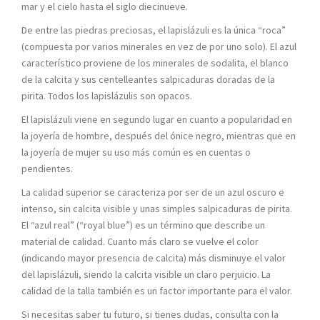
mar y el cielo hasta el siglo diecinueve.
De entre las piedras preciosas, el lapislázuli es la única “roca”
(compuesta por varios minerales en vez de por uno solo). El azul
característico proviene de los minerales de sodalita, el blanco
de la calcita y sus centelleantes salpicaduras doradas de la
pirita. Todos los lapislázulis son opacos.
El lapislázuli viene en segundo lugar en cuanto a popularidad en
la joyería de hombre, después del ónice negro, mientras que en
la joyería de mujer su uso más común es en cuentas o
pendientes.
La calidad superior se caracteriza por ser de un azul oscuro e
intenso, sin calcita visible y unas simples salpicaduras de pirita.
El “azul real” (“royal blue”) es un término que describe un
material de calidad. Cuanto más claro se vuelve el color
(indicando mayor presencia de calcita) más disminuye el valor
del lapislázuli, siendo la calcita visible un claro perjuicio. La
calidad de la talla también es un factor importante para el valor.
Si necesitas saber tu futuro, si tienes dudas, consulta con la