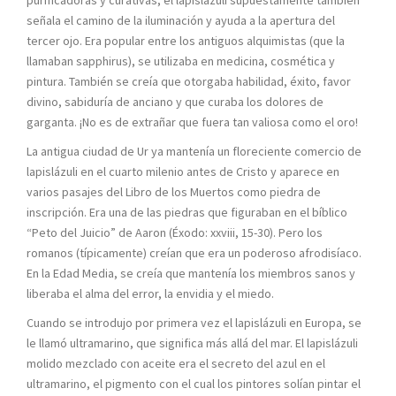
purificadoras y curativas, el lapislázuli supuestamente también
señala el camino de la iluminación y ayuda a la apertura del
tercer ojo. Era popular entre los antiguos alquimistas (que la
llamaban sapphirus), se utilizaba en medicina, cosmética y
pintura. También se creía que otorgaba habilidad, éxito, favor
divino, sabiduría de anciano y que curaba los dolores de
garganta. ¡No es de extrañar que fuera tan valiosa como el oro!
La antigua ciudad de Ur ya mantenía un floreciente comercio de
lapislázuli en el cuarto milenio antes de Cristo y aparece en
varios pasajes del Libro de los Muertos como piedra de
inscripción. Era una de las piedras que figuraban en el bíblico
“Peto del Juicio” de Aaron (Éxodo: xxviii, 15-30). Pero los
romanos (típicamente) creían que era un poderoso afrodisíaco.
En la Edad Media, se creía que mantenía los miembros sanos y
liberaba el alma del error, la envidia y el miedo.
Cuando se introdujo por primera vez el lapislázuli en Europa, se
le llamó ultramarino, que significa más allá del mar. El lapislázuli
molido mezclado con aceite era el secreto del azul en el
ultramarino, el pigmento con el cual los pintores solían pintar el