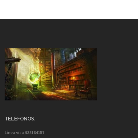
TELÉFONOS:
Línea visa
938184157