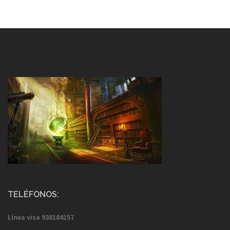
TELÉFONOS:
Línea visa
938184157