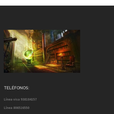
TELÉFONOS:
Línea visa
938184157
Línea
806516550