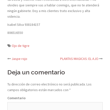
olvides que siempre vas a hablar conmigo, que no te atenderá
ningún gabinete. Doy a mis clientes trato exclusivo y alta
videncia.
Isabel Silva 938184157
806516550
Ojo de tigre
Jaspe rojo
PLANTAS MAGICAS: EL AJO
Navegación
Deja un comentario
de
entradas
Tu dirección de correo electrónico no será publicada.
Los
campos obligatorios están marcados con
*
Comentario