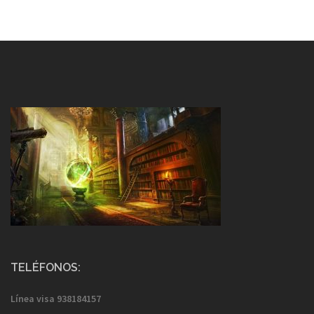
TELÉFONOS:
Línea visa
938184157