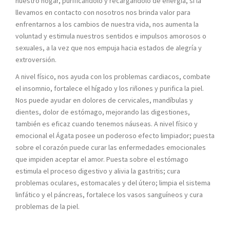
nuestro hogar, purificándolo y recargándolo de energía, si la
llevamos en contacto con nosotros nos brinda valor para
enfrentarnos a los cambios de nuestra vida, nos aumenta la
voluntad y estimula nuestros sentidos e impulsos amorosos o
sexuales, a la vez que nos empuja hacia estados de alegría y
extroversión.
A nivel físico, nos ayuda con los problemas cardiacos, combate
el insomnio, fortalece el hígado y los riñones y purifica la piel.
Nos puede ayudar en dolores de cervicales, mandíbulas y
dientes, dolor de estómago, mejorando las digestiones,
también es eficaz cuando tenemos náuseas. A nivel físico y
emocional el Ágata posee un poderoso efecto limpiador; puesta
sobre el corazón puede curar las enfermedades emocionales
que impiden aceptar el amor. Puesta sobre el estómago
estimula el proceso digestivo y alivia la gastritis; cura
problemas oculares, estomacales y del útero; limpia el sistema
linfático y el páncreas, fortalece los vasos sanguíneos y cura
problemas de la piel.