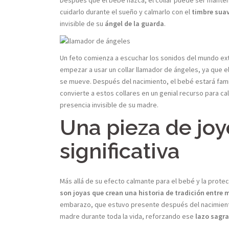
Después que el bebé nazca, el collar puede ser manten
cuidarlo durante el sueño y calmarlo con el
timbre suav
invisible de su
ángel de la guarda
.
Un feto comienza a escuchar los sonidos del mundo ext
empezar a usar un collar llamador de ángeles, ya que
se mueve. Después del nacimiento, el bebé estará famili
convierte a estos collares en un genial recurso para cal
presencia invisible de su madre.
Una pieza de jo
significativa
Más allá de su efecto calmante para el bebé y la prote
son joyas que crean una historia de tradición entre 
embarazo, que estuvo presente después del nacimiento
madre durante toda la vida, reforzando ese
lazo sagr