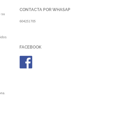
CONTACTA POR WHASAP
e su
604251705
nidos
FACEBOOK
ona.