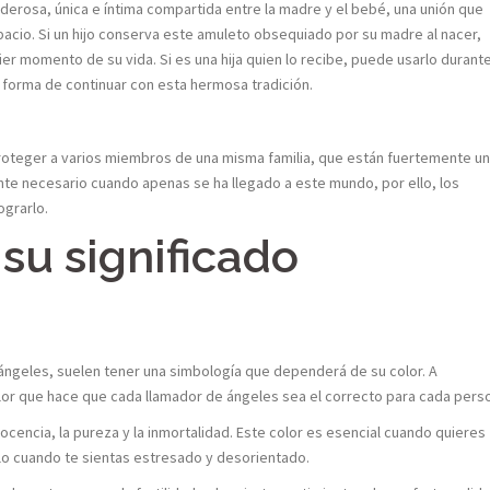
derosa, única e íntima compartida entre la madre y el bebé, una unión que
spacio. Si un hijo conserva este amuleto obsequiado por su madre al nacer,
er momento de su vida. Si es una hija quien lo recibe, puede usarlo durant
forma de continuar con esta hermosa tradición.
oteger a varios miembros de una misma familia, que están fuertemente u
nte necesario cuando apenas se ha llegado a este mundo, por ello, los
ograrlo.
 su significado
ángeles, suelen tener una simbología que dependerá de su color. A
lor que hace que cada llamador de ángeles sea el correcto para cada pers
nocencia, la pureza y la inmortalidad. Este color es esencial cuando quieres
alo cuando te sientas estresado y desorientado.